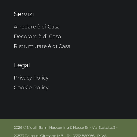
Servizi
Arredare è di Casa
Decorare è di Casa
Ristrutturare è di Casa
Legal
Privacy Policy
Cookie Policy
2026 © Mobili Barni Happening & House Srl • Via Statuto, 3 -
20833 Paina di Giussano MB - Tel. 0362 860936 • P.IVA