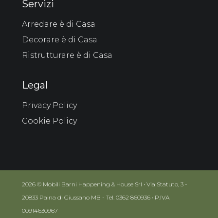
Servizi
Arredare è di Casa
Decorare è di Casa
Ristrutturare è di Casa
Legal
Privacy Policy
Cookie Policy
2026 © Mobili Barni Happening & House Srl • Via Statuto, 3 -
20833 Paina di Giussano MB - Tel. 0362 860936 • P.IVA
00914630967