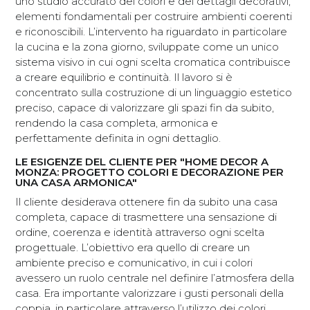
uno studio accurato dei colori e dei dettagli decorativi,
elementi fondamentali per costruire ambienti coerenti
e riconoscibili. L’intervento ha riguardato in particolare
la cucina e la zona giorno, sviluppate come un unico
sistema visivo in cui ogni scelta cromatica contribuisce
a creare equilibrio e continuità. Il lavoro si è
concentrato sulla costruzione di un linguaggio estetico
preciso, capace di valorizzare gli spazi fin da subito,
rendendo la casa completa, armonica e
perfettamente definita in ogni dettaglio.
LE ESIGENZE DEL CLIENTE PER "HOME DECOR A
MONZA: PROGETTO COLORI E DECORAZIONE PER
UNA CASA ARMONICA"
Il cliente desiderava ottenere fin da subito una casa
completa, capace di trasmettere una sensazione di
ordine, coerenza e identità attraverso ogni scelta
progettuale. L’obiettivo era quello di creare un
ambiente preciso e comunicativo, in cui i colori
avessero un ruolo centrale nel definire l’atmosfera della
casa. Era importante valorizzare i gusti personali della
coppia, in particolare attraverso l’utilizzo dei colori