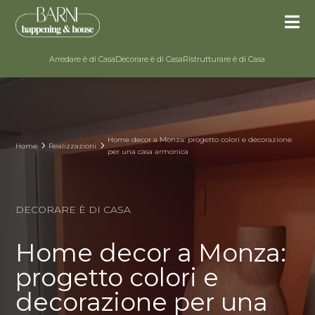

Arredare è di Casa
Decorare è di Casa
Ristrutturare è di Casa
Home decor a Monza: progetto colori e decorazione
5
5
Home
Realizzazioni
per una casa armonica
DECORARE È DI CASA
Home decor a Monza:
progetto colori e
decorazione per una