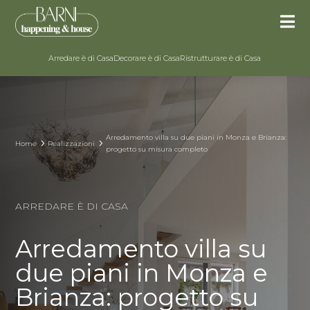

Arredare è di Casa
Decorare è di Casa
Ristrutturare è di Casa
Arredamento villa su due piani in Monza e Brianza:
5
5
Home
Realizzazioni
progetto su misura completo
ARREDARE È DI CASA
Arredamento villa su
due piani in Monza e
Brianza: progetto su