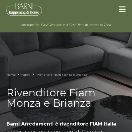

Arredare è di Casa
Decorare è di Casa
Ristrutturare è di Casa
5
5
Home
Marchi
Rivenditore Fiam Monza e Brianza
Rivenditore Fiam
Monza e Brianza
Barni Arredamenti è rivenditore FIAM Italia
e ospita nei suoi showroom di Paina di