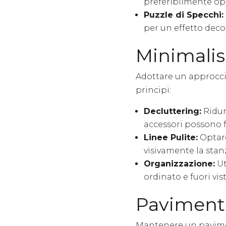
preferibilmente opp
Puzzle di Specchi:
per un effetto deco
Minimali
Adottare un approcci
principi:
Decluttering:
Ridur
accessori possono f
Linee Pulite:
Optare
visivamente la stan
Organizzazione:
Ut
ordinato e fuori vist
Pavimenti
Mantenere un pavimen