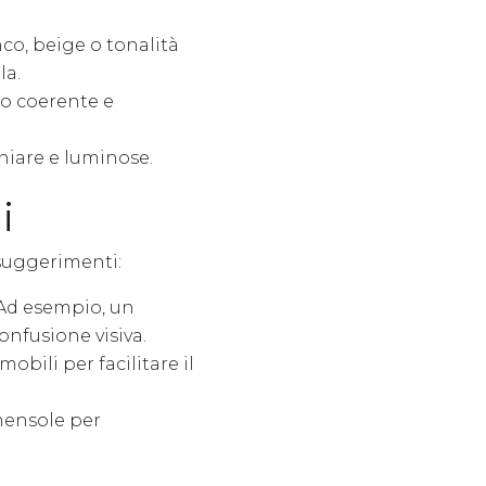
nco, beige o tonalità
la.
to coerente e
chiare e luminose.
i
 suggerimenti:
 Ad esempio, un
onfusione visiva.
mobili per facilitare il
 mensole per