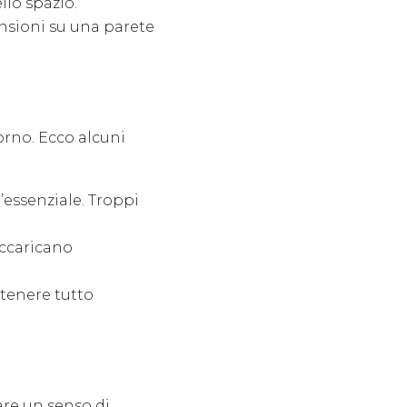
llo spazio.
nsioni su una parete
orno. Ecco alcuni
’essenziale. Troppi
accaricano
ntenere tutto
re un senso di