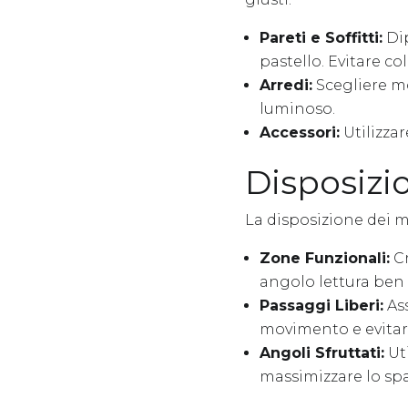
Pareti e Soffitti:
Dip
pastello. Evitare co
Arredi:
Scegliere mo
luminoso.
Accessori:
Utilizzar
Disposizio
La disposizione dei m
Zone Funzionali:
Cr
angolo lettura ben 
Passaggi Liberi:
Ass
movimento e evitar
Angoli Sfruttati:
Uti
massimizzare lo spa