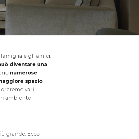
famiglia e gli amici,
può diventare una
sono
numerose
 maggiore spazio
ploreremo vari
un ambiente
più grande. Ecco