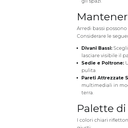
gli spazi.
Mantenere
Arredi bassi possono 
Considerare le seguen
Divani Bassi:
Scegli
lasciare visibile il
Sedie e Poltrone:
U
pulita.
Pareti Attrezzate 
multimediali in mod
terra.
Palette di
I colori chiari riflet
giusti: