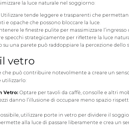
mizzare la luce naturale nel soggiorno:
Utilizzare tende leggere e trasparenti che permettano a
ti e opache che possono bloccare la luce.
enere le finestre pulite per massimizzare l’ingresso d
 specchi strategicamente per riflettere la luce natural
 su una parete può raddoppiare la percezione dello s
il vetro
le che può contribuire notevolmente a creare un senso
utilizzarlo:
n Vetro:
Optare per tavoli da caffè, consolle e altri mob
pezzi danno l’illusione di occupare meno spazio rispett
ossibile, utilizzare porte in vetro per dividere il soggi
permette alla luce di passare liberamente e crea un se