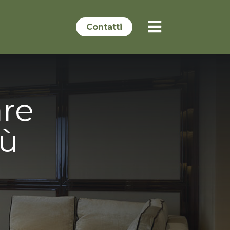

Contatti
re
iù