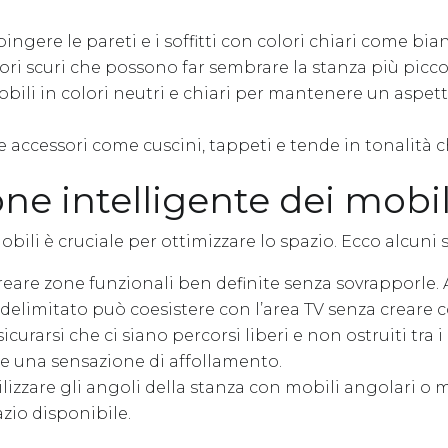
ingere le pareti e i soffitti con colori chiari come bia
lori scuri che possono far sembrare la stanza più picco
bili in colori neutri e chiari per mantenere un aspet
e accessori come cuscini, tappeti e tende in tonalità 
ne intelligente dei mobil
obili è cruciale per ottimizzare lo spazio. Ecco alcuni
eare zone funzionali ben definite senza sovrapporle.
delimitato può coesistere con l’area TV senza creare c
icurarsi che ci siano percorsi liberi e non ostruiti tra i 
e una sensazione di affollamento.
lizzare gli angoli della stanza con mobili angolari o
zio disponibile.