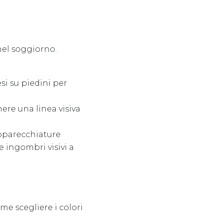
nel soggiorno.
si su piedini per
ere una linea visiva
 apparecchiature
e ingombri visivi a
ome scegliere i colori