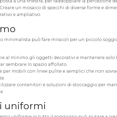
osta a una finestra, per raddoppiare la percezione de
Creare un mosaico di specchi di diverse forme e dime
rativo e ampliativo.
smo
o minimalista può fare miracoli per un piccolo soggi
re al minimo gli oggetti decorativi e mantenere solo l
ar sembrare lo spazio affollato.
 per mobili con linee pulite e semplici che non sovr
za.
ilizzare contenitori e soluzioni di stoccaggio per ma
a.
 uniformi
to uniforme in tutto il soggiorno può aiutare a crea