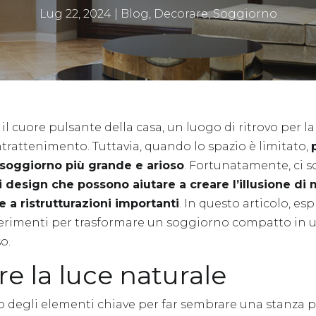
Lug 22, 2024
|
Blog
,
Decorare
,
Soggiorno
il cuore pulsante della casa, un luogo di ritrovo per la 
intrattenimento. Tuttavia, quando lo spazio è limitato,
l soggiorno più grande e arioso
. Fortunatamente, ci 
di design che possono aiutare a creare l’illusione di
 a ristrutturazioni importanti
. In questo articolo, es
erimenti per trasformare un soggiorno compatto in 
o.
e la luce naturale
o degli elementi chiave per far sembrare una stanza 