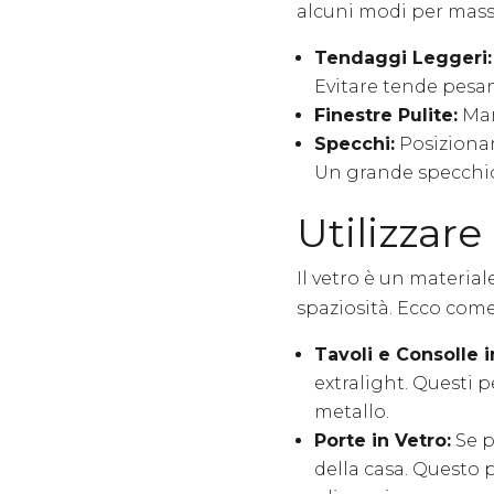
alcuni modi per massi
Tendaggi Leggeri:
Evitare tende pesan
Finestre Pulite:
Mant
Specchi:
Posizionare
Un grande specchio
Utilizzare 
Il vetro è un materia
spaziosità. Ecco come 
Tavoli e Consolle i
extralight. Questi 
metallo.
Porte in Vetro:
Se p
della casa. Questo 